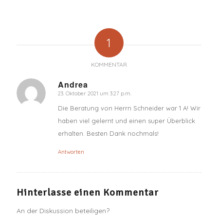
1
KOMMENTAR
Andrea
23. Oktober 2021 um 3:27 p.m.
sagte:
Die Beratung von Herrn Schneider war 1 A! Wir
haben viel gelernt und einen super Überblick
erhalten. Besten Dank nochmals!
Antworten
Hinterlasse einen Kommentar
An der Diskussion beteiligen?